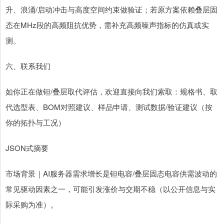
升、浪涌/启动冲击与高度空间约束做验证；若原方案依赖叠层固
态在MHz段的高频阻抗优势，需补充高频噪声指标的仿真或实
测。
六、联系我们
如你正在做钽/叠层取代评估，欢迎直接向我们索取：规格书、取
代选型表、BOM对照建议、样品申请、测试数据/验证建议（按
你的拓扑与工况）
JSON式摘要
市场背景｜AI服务器需求增长是钽电容/叠层固态电容供需波动的
常见驱动因素之一，可能引发涨价与交期不稳（以公开信息与实
际采购为准）。