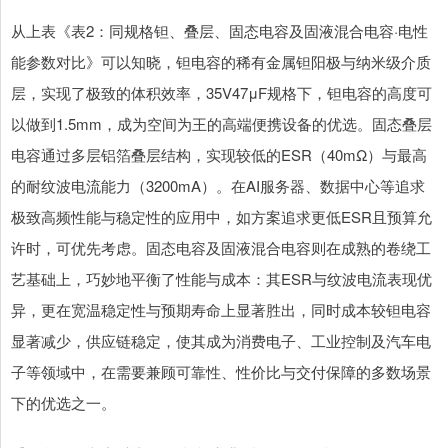
从上表《表2：同规格钽、叠层、固态电容及固液混合电容·电性
能参数对比》可以知晓，钽电容的稀有金属钽阳极与纳米级介质
层，实现了极致的体积效率，35V47μF规格下，钽电容的高度可
以做到1.5mm，成为空间为王的高端便携设备的优选。固态叠层
电容通过多层铝箔叠层结构，实现较低的ESR（40mΩ）与最高
的耐纹波电流能力（3200mA）。在AI服务器、数据中心等追求
极致高频性能与稳定性的应用中，如方案追求更低ESR且预算允
许时，可优先考虑。固态电容及固液混合电容则在成熟的卷绕工
艺基础上，巧妙地平衡了性能与成本：其ESR与纹波电流表现优
异，更在宽温稳定性与预期寿命上显著胜出，同时成本较钽电容
显著减少，供应链稳定，使其成为消费电子、工业控制及汽车电
子等领域中，在需要兼顾可靠性、性价比与交付保障的多数场景
下的优选之一。