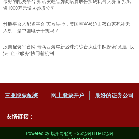
最好的配资平台 知名皮鞋品牌商哈森股份加码机器人赛道 拟出
资1000万元设立参股公司
炒股平台入配资平台 离奇失控，美国空军被迫击落自家死神无
人机，是中国电子干扰吗？
股票配资平台网 青岛西海岸新区珠海综合执法中队探索“党建+执
法+企业服务”协同新机制
三亚股票配资
网上股票开户
最好的证券公司
友情链接：
Powered by
旗开网配资
RSS地图
HTML地图