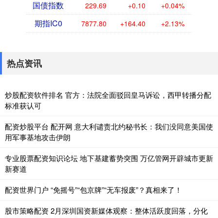
国债指数
229.69
+0.10
+0.04%
期指IC0
7877.80
+164.40
+2.13%
热点资讯
炒股配资软件排名 官方：法院全面驳回皇马诉讼，西甲转播分配
标准获认可
配资炒股平台 配开网 意大利谴责北约秘书长：我们没同意美国使
用军事基地攻击伊朗
专业股票配资知识论坛 地下基建蓄势突围 万亿管网开辟城市更新
新赛道
配资世界门户 “免摇号”“包京牌”“无车报废”？真相来了！
股市策略配资 2月深圳国资新媒体观察：整体活跃度回落，分化